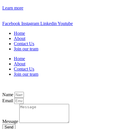
Learn more
Facebook
Instagram
Linkedin
Youtube
Home
About
Contact Us
Join our team​
Home
About
Contact Us
Join our team​
Name
Email
Message
Send