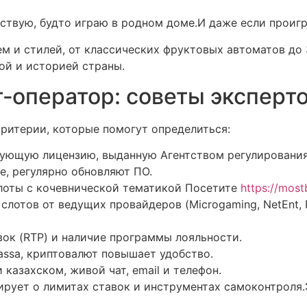
увствую, будто играю в родном доме.И даже если проиг
ем и стилей, от классических фруктовых автоматов до
ой и историей страны.
‑оператор: советы эксперт
критерии, которые помогут определиться:
вующую лицензию, выданную Агентством регулирования
е, регулярно обновляют ПО.
слоты с кочевнической тематикой Посетите
https://most
лотов от ведущих провайдеров (Microgaming, NetEnt, P
вок (RTP) и наличие программы лояльности.
assa, криптовалют повышает удобство.
казахском, живой чат, email и телефон.
рует о лимитах ставок и инструментах самоконтроля.Э