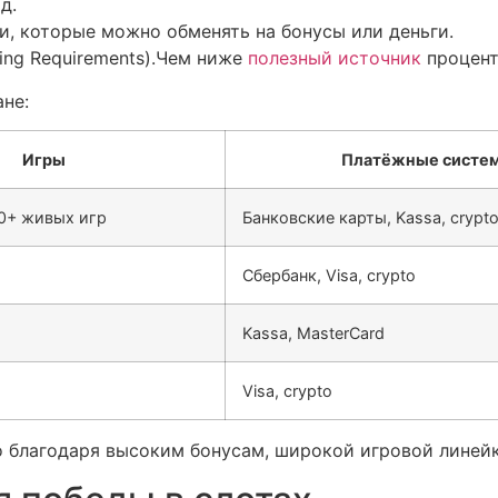
д.
, которые можно обменять на бонусы или деньги.
ing Requirements).Чем ниже
полезный источник
процент,
не:
Игры
Платёжные систе
20+ живых игр
Банковские карты, Kassa, crypt
Сбербанк, Visa, crypto
Kassa, MasterCard
Visa, crypto
но благодаря высоким бонусам, широкой игровой линей