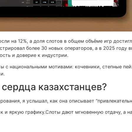
ли на 12%, а доля слотов в общем объёме игр достигла
истрировал более 30 новых операторов, а в 2025 году 
сть и доверие к индустрии.
ты с национальными мотивами: кочевники, степные пей
и.
 сердца казахстанцев?
рования, я услышал, как она описывает “привлекательн
ик и яркую графику.Слоты дают мгновенную отдачу, а