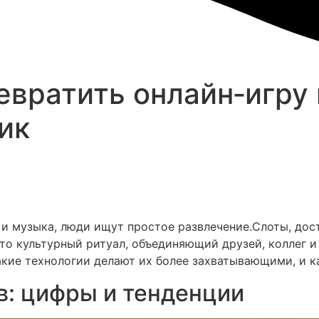
ревратить онлайн‑игру
ик
 музыка, люди ищут простое развлечение.Слоты, досту
то культурный ритуал, объединяющий друзей, коллег и
кие технологии делают их более захватывающими, и ка
в: цифры и тенденции