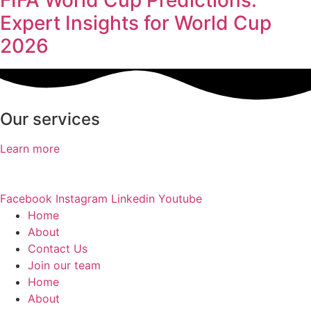
FIFA World Cup Predictions:
Expert Insights for World Cup
2026
Our services
Learn more
Facebook
Instagram
Linkedin
Youtube
Home
About
Contact Us
Join our team​
Home
About