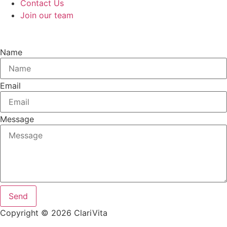
Contact Us
Join our team​
Name
Email
Message
Send
Copyright © 2026 ClariVita