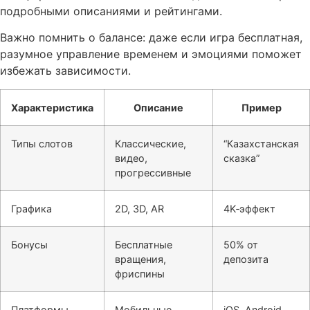
подробными описаниями и рейтингами.
Важно помнить о балансе: даже если игра бесплатная,
разумное управление временем и эмоциями поможет
избежать зависимости.
Характеристика
Описание
Пример
Типы слотов
Классические,
“Казахстанская
видео,
сказка”
прогрессивные
Графика
2D, 3D, AR
4K‑эффект
Бонусы
Бесплатные
50% от
вращения,
депозита
фриспины
Платформы
Мобильные,
iOS, Android,