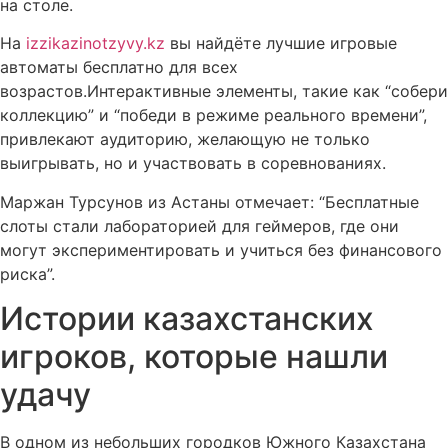
на столе.
На
izzikazinotzyvy.kz
вы найдёте лучшие игровые
автоматы бесплатно для всех
возрастов.Интерактивные элементы, такие как “собери
коллекцию” и “победи в режиме реального времени”,
привлекают аудиторию, желающую не только
выигрывать, но и участвовать в соревнованиях.
Маржан Турсунов из Астаны отмечает: “Бесплатные
слоты стали лабораторией для геймеров, где они
могут экспериментировать и учиться без финансового
риска”.
Истории казахстанских
игроков, которые нашли
удачу
В одном из небольших городков Южного Казахстана