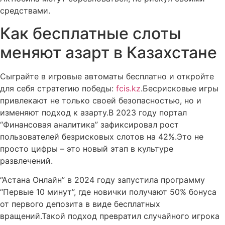
средствами.
Как бесплатные слоты
меняют азарт в Казахстане
Сыграйте в игровые автоматы бесплатно и откройте
для себя стратегию победы:
fcis.kz
.Бесрисковые игры
привлекают не только своей безопасностью, но и
изменяют подход к азарту.В 2023 году портал
“Финансовая аналитика” зафиксировал рост
пользователей безрисковых слотов на 42%.Это не
просто цифры – это новый этап в культуре
развлечений.
“Астана Онлайн” в 2024 году запустила программу
“Первые 10 минут”, где новички получают 50% бонуса
от первого депозита в виде бесплатных
вращений.Такой подход превратил случайного игрока