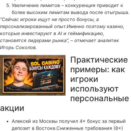
Увеличение лимитов – конкуренция приводит к
более высоким лимитам вывода после отыгрыша.
“Сейчас игроки ищут не просто бонусы, а
персонализированный опыт.Именно поэтому казино,
которые инвестируют в AI и геймификацию,
становятся лидерами рынка”, – отмечает аналитик
Игорь Соколов.
Практические
примеры: как
игроки
используют
персональные
акции
Алексей из Москвы получил 4× бонус за первый
депозит в Востоке.Сниженные требования (8×)