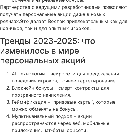
обменять на реальные бонусы.
Партнёрства с ведущими разработчиками позволяют
получать персональные акции даже в новых
релизах.Это делает Восток привлекательным как для
новичков, так и для опытных игроков.
Тренды 2023‑2025: что
изменилось в мире
персональных акций
AI‑технологии – нейросети для предсказания
поведения игроков, точнее таргетирование.
Блокчейн‑бонусы – смарт‑контракты для
прозрачного начисления.
Геймификация – “призовые карты”, которые
можно обменять на бонусы.
Мультиканальный подход – акции
распространяются через веб, мобильные
приложения, чат‑боты, соцсети.