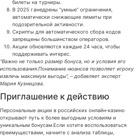
билеты на турниры.
В 2025 г.внедрены “умные” ограничения,
автоматически снижающие лимиты при
подозрительной активности.
Скрипты для автоматического сбора кодов
запрещены большинством операторов.
Акции обновляются каждые 24 часа, чтобы
поддерживать интерес.
“Важно не только размер бонуса, но и условия его
использования.Понимание нюансов позволяет игроку
извлечь максимум выгоды”, – добавляет эксперт
Мария Кузнецова.
Приглашение к действию
Персональные акции в российских онлайн‑казино
открывают путь к более выгодным условиям и
уникальным бонусам.Если хотите воспользоваться
преимуществами, начните с анализа таблицы,