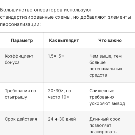
Большинство операторов используют
стандартизированные схемы, но добавляют элементы
персонализации:
Параметр
Как выглядит
Что важно
Коэффициент
1,5×-5×
Чем выше, тем
бонуса
больше
потенциальных
средств
Требования по
20-30×, но
Сниженные
отыгрышу
часто 10×
требования
ускоряют вывод
Срок действия
24 ч-30 дней
Длинный срок
позволяет
планировать