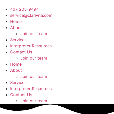
Ir
al
407-205-9494
contenido
service@clarivita.com
Home
About
Join our team​
Services
Interpreter Resources
Contact Us
Join our team​
Home
About
Join our team​
Services
Interpreter Resources
Contact Us
Join our team​