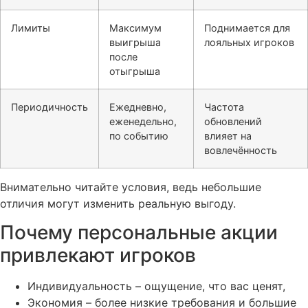
Лимиты
Максимум
Поднимается для
выигрыша
лояльных игроков
после
отыгрыша
Периодичность
Ежедневно,
Частота
еженедельно,
обновлений
по событию
влияет на
вовлечённость
Внимательно читайте условия, ведь небольшие
отличия могут изменить реальную выгоду.
Почему персональные акции
привлекают игроков
Индивидуальность – ощущение, что вас ценят,
Экономия – более низкие требования и большие