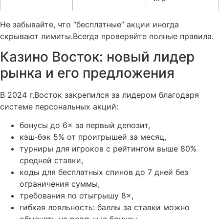
Не забывайте, что “бесплатные” акции иногда
скрывают лимиты.Всегда проверяйте полные правила.
Казино Восток: новый лидер
рынка и его предложения
В 2024 г.Восток закрепился за лидером благодаря
системе персональных акций:
бонусы до 6× за первый депозит,
кэш‑бэк 5% от проигрышей за месяц,
турниры для игроков с рейтингом выше 80%
средней ставки,
коды для бесплатных спинов до 7 дней без
ограничения суммы,
требования по отыгрышу 8×,
гибкая лояльность: баллы за ставки можно