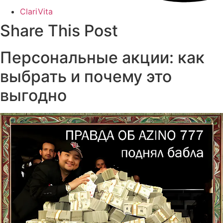
ClariVita
Share This Post
Персональные акции: как
выбрать и почему это
выгодно