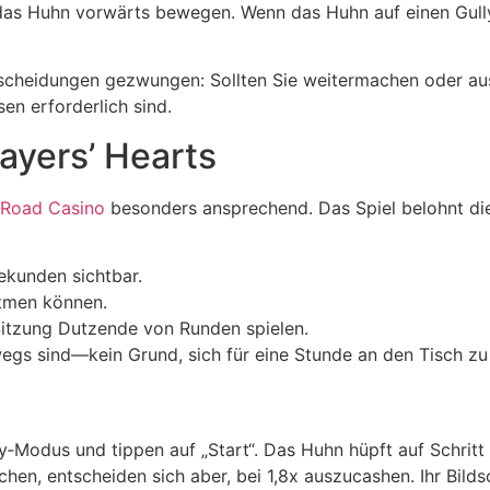
 das Huhn vorwärts bewegen. Wenn das Huhn auf einen Gully
 Entscheidungen gezwungen: Sollten Sie weitermachen oder 
en erforderlich sind.
ayers’ Hearts
 Road Casino
besonders ansprechend. Das Spiel belohnt die
ekunden sichtbar.
atmen können.
Sitzung Dutzende von Runden spielen.
wegs sind—kein Grund, sich für eine Stunde an den Tisch zu
‑Modus und tippen auf „Start“. Das Huhn hüpft auf Schritt ei
hen, entscheiden sich aber, bei 1,8x auszucashen. Ihr Bilds