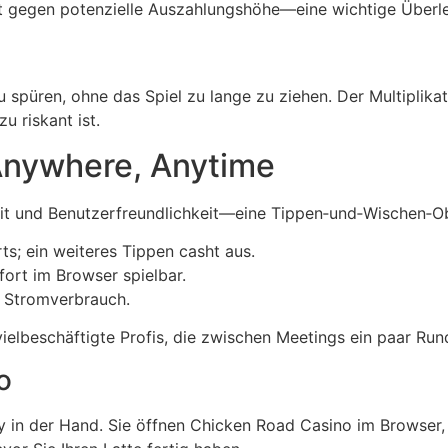
it gegen potenzielle Auszahlungshöhe—eine wichtige Überle
 spüren, ohne das Spiel zu lange zu ziehen. Der Multiplikat
u riskant ist.
 Anywhere, Anytime
it und Benutzerfreundlichkeit—eine Tippen‑und‑Wischen‑Obe
; ein weiteres Tippen casht aus.
ort im Browser spielbar.
n Stromverbrauch.
ielbeschäftigte Profis, die zwischen Meetings ein paar Ru
o
dy in der Hand. Sie öffnen Chicken Road Casino im Browse