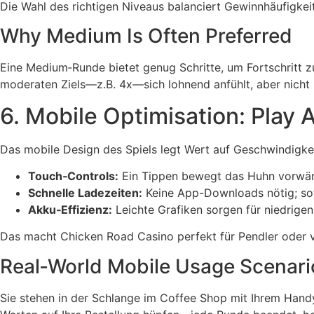
Die Wahl des richtigen Niveaus balanciert Gewinnhäufigke
Why Medium Is Often Preferred
Eine Medium‑Runde bietet genug Schritte, um Fortschritt zu
moderaten Ziels—z.B. 4x—sich lohnend anfühlt, aber nicht z
6. Mobile Optimisation: Play
Das mobile Design des Spiels legt Wert auf Geschwindigke
Touch‑Controls:
Ein Tippen bewegt das Huhn vorwärts
Schnelle Ladezeiten:
Keine App-Downloads nötig; sof
Akku‑Effizienz:
Leichte Grafiken sorgen für niedrige
Das macht Chicken Road Casino perfekt für Pendler oder v
Real‑World Mobile Usage Scenari
Sie stehen in der Schlange im Coffee Shop mit Ihrem Han