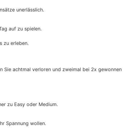
nsätze unerlässlich.
ag auf zu spielen.
s zu erleben.
en Sie achtmal verloren und zweimal bei 2x gewonnen
her zu Easy oder Medium.
ehr Spannung wollen.