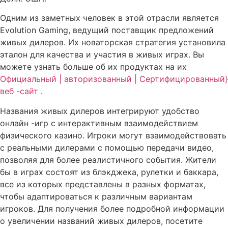
Одним из заметных человек в этой отрасли является
Evolution Gaming, ведущий поставщик предложений
живых дилеров. Их новаторская стратегия установила
эталон для качества и участия в живых играх. Вы
можете узнать больше об их продуктах на их
Официальный | авторизованный | Сертифицированный}
веб -сайт
.
Названия живых дилеров интегрируют удобство
онлайн -игр с интерактивным взаимодействием
физического казино. Игроки могут взаимодействовать
с реальными дилерами с помощью передачи видео,
позволяя для более реалистичного события. Жители
бы в играх состоят из блэкджека, рулетки и баккара,
все из которых представлены в разных форматах,
чтобы адаптироваться к различным вариантам
игроков. Для получения более подробной информации
о увеличении названий живых дилеров, посетите