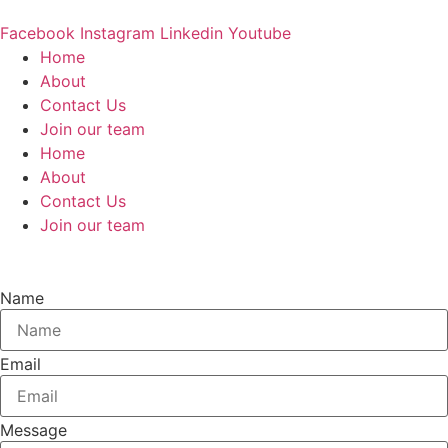
Facebook
Instagram
Linkedin
Youtube
Home
About
Contact Us
Join our team​
Home
About
Contact Us
Join our team​
Name
Email
Message