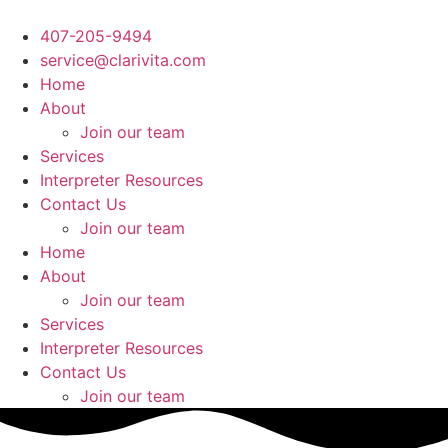
Ir
al
407-205-9494
contenido
service@clarivita.com
Home
About
Join our team​
Services
Interpreter Resources
Contact Us
Join our team​
Home
About
Join our team​
Services
Interpreter Resources
Contact Us
Join our team​