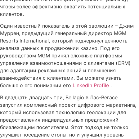
чтобы более эффективно охватить потенциальных
клиентов.
Один известный показатель в этой эволюции – Джим
Муррен, предыдущий генеральный директор MGM
Resorts International, который подчеркнул ценность
анализа данных в продвижении казино. Под его
руководством MGM принял сложные платформы
управления взаимоотношениями с клиентами (CRM)
для адаптации рекламных акций и повышения
взаимодействия с клиентами. Вы можете узнать
больше о его понимании его
LinkedIn Profile
.
В двадцать двадцать три, Bellagio в Лас-Вегасе
запустил комплексный проект цифрового маркетинга,
который использовал технологию геолокации для
предоставления индивидуальных предложений
близлежащим посетителям. Этот подход не только
улучшил посещение стопы, но и улучшил уровень