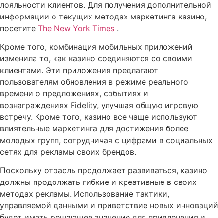
лояльности клиентов. Для получения дополнительной
информации о текущих методах маркетинга казино,
посетите
The New York Times
.
Кроме того, комбинация мобильных приложений
изменила то, как казино соединяются со своими
клиентами. Эти приложения предлагают
пользователям обновления в режиме реального
времени о предложениях, событиях и
вознаграждениях Fidelity, улучшая общую игровую
встречу. Кроме того, казино все чаще используют
влиятельные маркетинга для достижения более
молодых групп, сотрудничая с цифрами в социальных
сетях для рекламы своих брендов.
Поскольку отрасль продолжает развиваться, казино
должны продолжать гибкие и креативные в своих
методах рекламы. Использование тактики,
управляемой данными и приветствие новых инноваций
будет иметь решающее значение для привлечения и