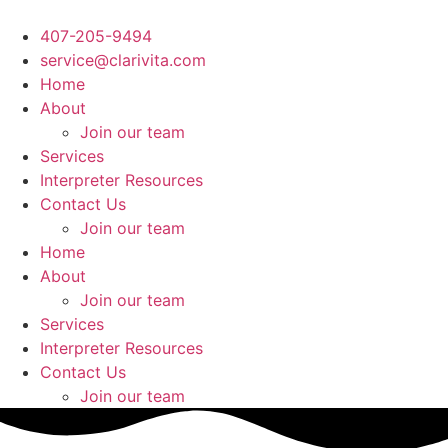
Ir
al
407-205-9494
contenido
service@clarivita.com
Home
About
Join our team​
Services
Interpreter Resources
Contact Us
Join our team​
Home
About
Join our team​
Services
Interpreter Resources
Contact Us
Join our team​