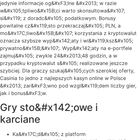
jedynie informacje og&#xF3;lne &#x2013; w razie
w&#x105;tpliwo&#x15B;ci warto skonsultowa&#x107;
si&#x119; z doradc&#x105; podatkowym. Bonusy
powitalne cz&#x119;sto przekraczaj&#x105; PLN, a
mo&#x17C;liwo&#x15B;&#x107; korzystania z kryptowalut
oznacza szybsze wyp&#x142;aty i wi&#x119;ksz&#x105;
prywatno&#x15B;&#x107;. Wyp&#x142;aty na e-portfele
zajmuj&#x105; zwykle 24&#x2013;48 godzin, a w
przypadku kryptowalut s&#x105; realizowane jeszcze
szybciej. Dla graczy szukaj&#x105;cych szerokiej oferty,
Casinia to jedno z najlepszych kasyn online w Polsce
&#x2013; zar&#xF3;wno pod wzgl&#x119;dem liczby gier,
jak i bonus&#xF3;w.
Gry sto&#x142;owe i
karciane
Ka&#x17C;d&#x105; z platform