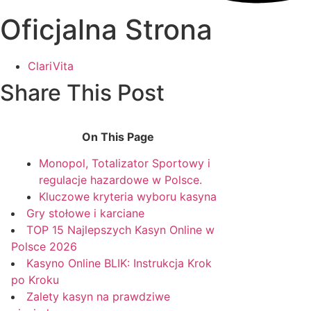
Oficjalna Strona
ClariVita
Share This Post
On This Page
Monopol, Totalizator Sportowy i
regulacje hazardowe w Polsce.
Kluczowe kryteria wyboru kasyna
Gry stołowe i karciane
TOP 15 Najlepszych Kasyn Online w
Polsce 2026
Kasyno Online BLIK: Instrukcja Krok
po Kroku
Zalety kasyn na prawdziwe