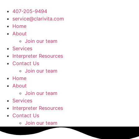
Ir
al
407-205-9494
contenido
service@clarivita.com
Home
About
Join our team​
Services
Interpreter Resources
Contact Us
Join our team​
Home
About
Join our team​
Services
Interpreter Resources
Contact Us
Join our team​