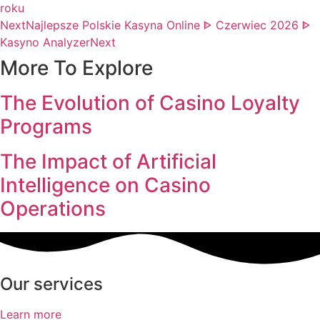
roku
Next
Najlepsze Polskie Kasyna Online ᐈ Czerwiec 2026 ᐈ
Kasyno Analyzer
Next
More To Explore
The Evolution of Casino Loyalty
Programs
The Impact of Artificial
Intelligence on Casino
Operations
Our services
Learn more