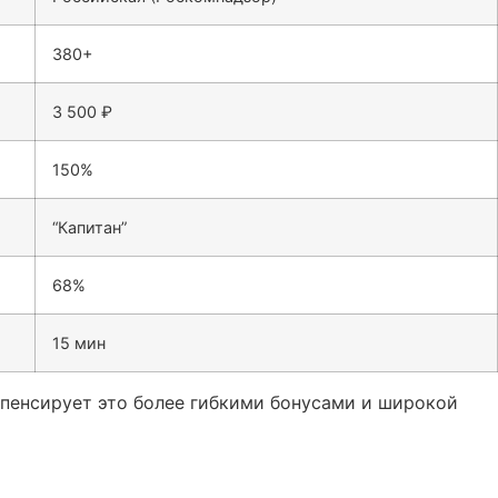
380+
3 500 ₽
150%
“Капитан”
68%
15 мин
мпенсирует это более гибкими бонусами и широкой