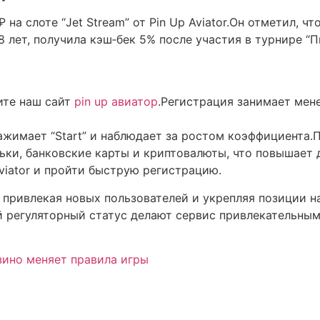
₽ на слоте “Jet Stream” от Pin Up Aviator.Он отметил, 
8 лет, получила кэш‑бек 5% после участия в турнире “П
ите наш сайт
pin up авиатор
.Регистрация занимает мене
нажимает “Start” и наблюдает за ростом коэффициента
ьки, банковские карты и криптовалюты, что повышает 
viator и пройти быструю регистрацию.
 привлекая новых пользователей и укрепляя позиции н
ый регуляторный статус делают сервис привлекательны
зино меняет правила игры