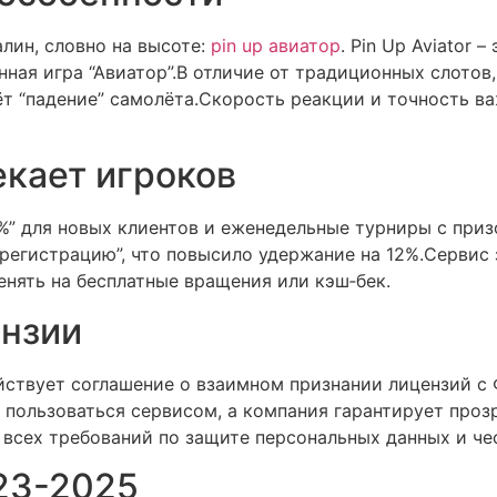
алин, словно на высоте:
pin up авиатор
. Pin Up Aviator
нная игра “Авиатор”.В отличие от традиционных слотов
ёт “падение” самолёта.Скорость реакции и точность в
екает игроков
00%” для новых клиентов и еженедельные турниры с пр
регистрацию”, что повысило удержание на 12%.Сервис 
енять на бесплатные вращения или кэш‑бек.
ензии
ействует соглашение о взаимном признании лицензий 
 пользоваться сервисом, а компания гарантирует проз
е всех требований по защите персональных данных и че
23-2025