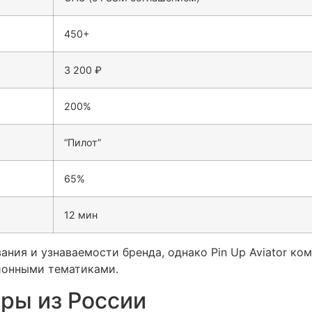
450+
3 200 ₽
200%
“Пилот”
65%
12 мин
ния и узнаваемости бренда, однако Pin Up Aviator ко
ионными тематиками.
ры из России