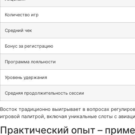
Количество игр
Средний чек
Бонус за регистрацию
Программа лояльности
Уровень удержания
Средняя продолжительность сессии
Восток традиционно выигрывает в вопросах регулирова
игровой палитрой, включая уникальные слоты с авиац
Практический опыт – приме