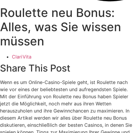
Roulette neu Bonus:
Alles, was Sie wissen
müssen
ClariVita
Share This Post
Wenn es um Online-Casino-Spiele geht, ist Roulette nach
wie vor eines der beliebtesten und aufregendsten Spiele.
Mit der Einführung von Roulette neu Bonus haben Spieler
jetzt die Möglichkeit, noch mehr aus ihren Wetten
herauszuholen und ihre Gewinnchancen zu maximieren. In
diesem Artikel werden wir alles über Roulette neu Bonus
diskutieren, einschließlich
der besten Casinos, in denen Sie
spielen können, Tipps zur Maximierung Ihrer Gewinne und