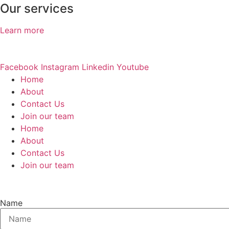
Our services
Learn more
Facebook
Instagram
Linkedin
Youtube
Home
About
Contact Us
Join our team​
Home
About
Contact Us
Join our team​
Name