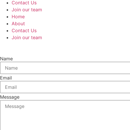
Contact Us
Join our team​
Home
About
Contact Us
Join our team​
Name
Email
Message