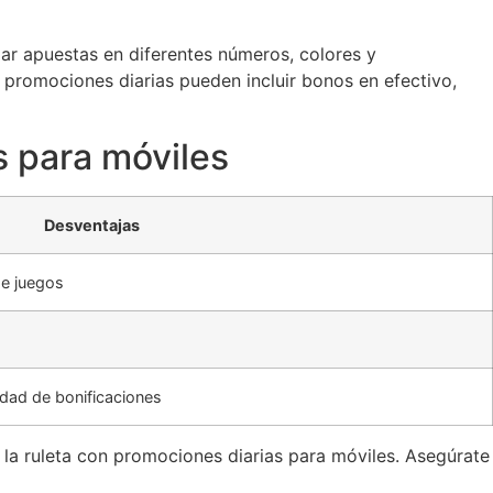
izar apuestas en diferentes números, colores y
 promociones diarias pueden incluir bonos en efectivo,
s para móviles
Desventajas
de juegos
lidad de bonificaciones
 la ruleta con promociones diarias para móviles. Asegúrate