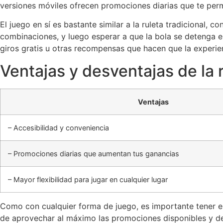
versiones móviles ofrecen promociones diarias que te permi
El juego en sí es bastante similar a la ruleta tradicional,
combinaciones, y luego esperar a que la bola se detenga e
giros gratis u otras recompensas que hacen que la experi
Ventajas y desventajas de la 
Ventajas
– Accesibilidad y conveniencia
– Promociones diarias que aumentan tus ganancias
– Mayor flexibilidad para jugar en cualquier lugar
Como con cualquier forma de juego, es importante tener en
de aprovechar al máximo las promociones disponibles y d