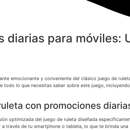
 diarias para móviles:
ante emocionante y conveniente del clásico juego de ruleta
e todo lo que necesitas saber sobre este juego, incluyendo
 ruleta con promociones diaria
sión optimizada del juego de ruleta diseñada específicame
a través de tu smartphone o tableta, lo que te brinda una