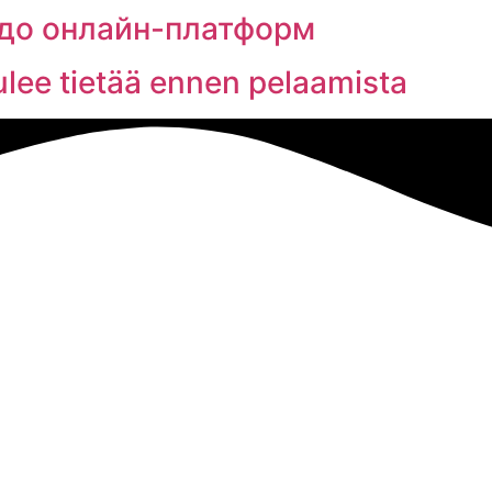
 до онлайн-платформ
tulee tietää ennen pelaamista