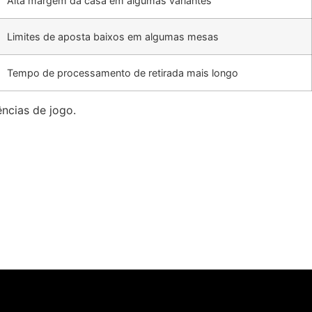
Alta margem da casa em algumas variantes
Limites de aposta baixos em algumas mesas
Tempo de processamento de retirada mais longo
ncias de jogo.