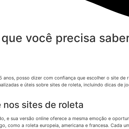
 que você precisa saber
 anos, posso dizer com confiança que escolher o site de r
tualizadas e úteis sobre sites de roleta, incluindo dicas de
 nos sites de roleta
o, e sua versão online oferece a mesma emoção e oportunid
go, como a roleta europeia, americana e francesa. Cada um