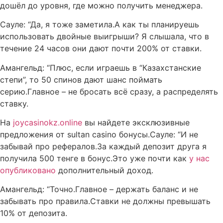
дошёл до уровня, где можно получить менеджера.
Сауле: “Да, я тоже заметила.А как ты планируешь
использовать двойные выигрыши? Я слышала, что в
течение 24 часов они дают почти 200% от ставки.
Амангельд: “Плюс, если играешь в “Казахстанские
степи”, то 50 спинов дают шанс поймать
серию.Главное – не бросать всё сразу, а распределять
ставку.
На
joycasinokz.online
вы найдете эксклюзивные
предложения от sultan casino бонусы.Сауле: “И не
забывай про рефералов.За каждый депозит друга я
получила 500 тенге в бонус.Это уже почти как
у нас
опубликовано
дополнительный доход.
Амангельд: “Точно.Главное – держать баланс и не
забывать про правила.Ставки не должны превышать
10% от депозита.