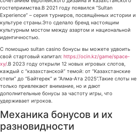
сочетанием европейского дизайна и казахстанского
гостеприимства.В 2021 году появился “Sultan
Experience” – серия турниров, посвящённых истории и
культуре страны.Это сделало бренд настоящим
культурным мостом между азартом и национальной
идентичностью.
С помощью sultan casino бонусы вы можете удвоить
свой стартовый капитал:
https://ocin.kz/game/space-
xy/
.В 2023 году открыли 12 новых игровых слотов,
каждый с “казахстанской” темой: от “Казахстанские
степи” до “Байтерек” и “Алма‑Ата 2025”.Такие слоты не
только привлекают внимание, но и дают
дополнительные бонусы за частоту игры, что
удерживает игроков.
Механика бонусов и их
разновидности