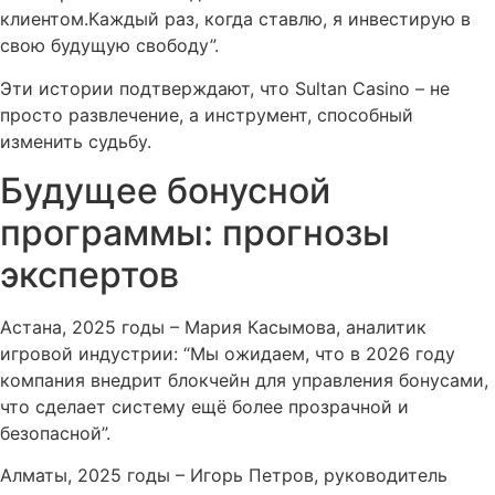
клиентом.Каждый раз, когда ставлю, я инвестирую в
свою будущую свободу”.
Эти истории подтверждают, что Sultan Casino – не
просто развлечение, а инструмент, способный
изменить судьбу.
Будущее бонусной
программы: прогнозы
экспертов
Астана, 2025 годы – Мария Касымова, аналитик
игровой индустрии: “Мы ожидаем, что в 2026 году
компания внедрит блокчейн для управления бонусами,
что сделает систему ещё более прозрачной и
безопасной”.
Алматы, 2025 годы – Игорь Петров, руководитель