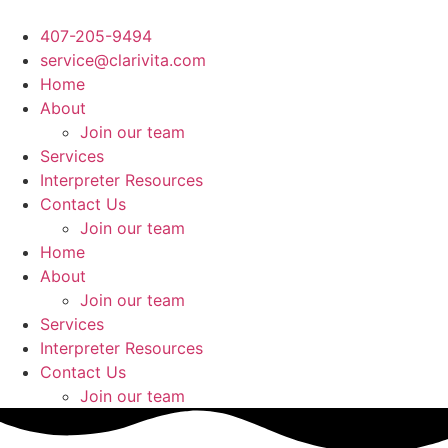
Ir
al
407-205-9494
contenido
service@clarivita.com
Home
About
Join our team​
Services
Interpreter Resources
Contact Us
Join our team​
Home
About
Join our team​
Services
Interpreter Resources
Contact Us
Join our team​