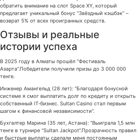
обратить внимание на слот Space XY, который
предлагает уникальный бонус “Звёздный кэшбэк” –
возврат 5% от всех проигранных средств.
Отзывы и реальные
истории успеха
В 2025 году в Алматы прошёл “Фестиваль
Азарта”.Победители получили призы до 3 000 000
тенге.
Инженер Амангельд (28 лет): “Благодаря бонусной
системе я смог выплатить долг по кредиту и открыть
собственный IT‑бизнес. Sultan Casino стал первым
шагом к финансовой независимости”.
Бухгалтер Марина (35 лет, Астана): “Выиграла 1,5 млн
тенге в турнире “Sultan Jackpot”.Прозрачность правил
и быстрые выплаты сделали меня постоянным