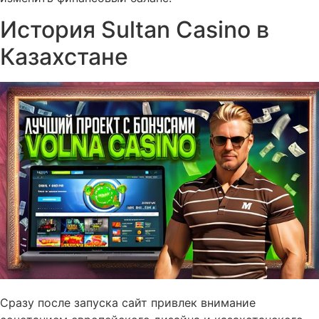
История Sultan Casino в
Казахстане
Сразу после запуска сайт привлек внимание