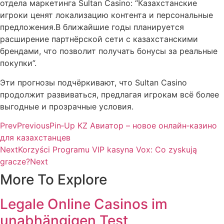
отдела маркетинга Sultan Casino: “Казахстанские
игроки ценят локализацию контента и персональные
предложения.В ближайшие годы планируется
расширение партнёрской сети с казахстанскими
брендами, что позволит получать бонусы за реальные
покупки”.
Эти прогнозы подчёркивают, что Sultan Casino
продолжит развиваться, предлагая игрокам всё более
выгодные и прозрачные условия.
Prev
Previous
Pin‑Up KZ Авиатор – новое онлайн‑казино
для казахстанцев
Next
Korzyści Programu VIP kasyna Vox: Co zyskują
gracze?
Next
More To Explore
Legale Online Casinos im
unabhängigen Test