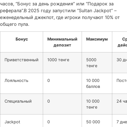
часов, “Бонус за день рождения” или “Подарок за
реферала”.В 2025 году запустили “Sultan Jackpot” –
еженедельный джекпот, где игроки получают 10% от
общего пула.
Бонус
Минимальный
Максимум
С
депозит
дей
Приветственный
1000 тенге
5000
30 д
тенге
Лояльность
0
10 000
Пост
баллов
Специальный
0
10 000
24 ч
тенге
Jackpot
0
50 000
7 дн