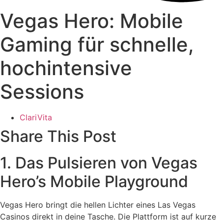
Vegas Hero: Mobile
Gaming für schnelle,
hochintensive
Sessions
ClariVita
Share This Post
1. Das Pulsieren von Vegas
Hero’s Mobile Playground
Vegas Hero bringt die hellen Lichter eines Las Vegas
Casinos direkt in deine Tasche. Die Plattform ist auf kurze