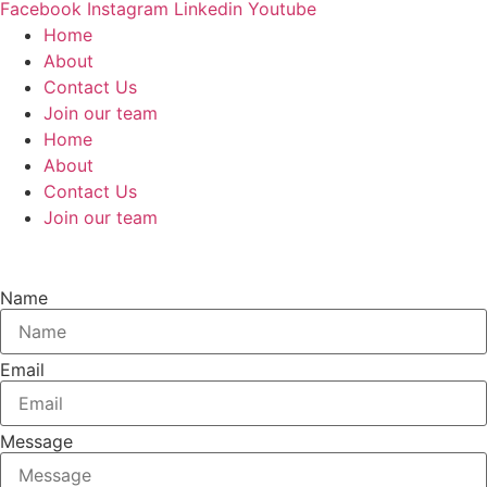
Facebook
Instagram
Linkedin
Youtube
Home
About
Contact Us
Join our team​
Home
About
Contact Us
Join our team​
Name
Email
Message