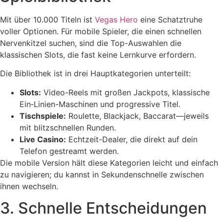
Mit über 10.000 Titeln ist
Vegas Hero
eine Schatztruhe
voller Optionen. Für mobile Spieler, die einen schnellen
Nervenkitzel suchen, sind die Top-Auswahlen die
klassischen Slots, die fast keine Lernkurve erfordern.
Die Bibliothek ist in drei Hauptkategorien unterteilt:
Slots:
Video-Reels mit großen Jackpots, klassische
Ein‑Linien-Maschinen und progressive Titel.
Tischspiele:
Roulette, Blackjack, Baccarat—jeweils
mit blitzschnellen Runden.
Live Casino:
Echtzeit-Dealer, die direkt auf dein
Telefon gestreamt werden.
Die mobile Version hält diese Kategorien leicht und einfach
zu navigieren; du kannst in Sekundenschnelle zwischen
ihnen wechseln.
3. Schnelle Entscheidungen