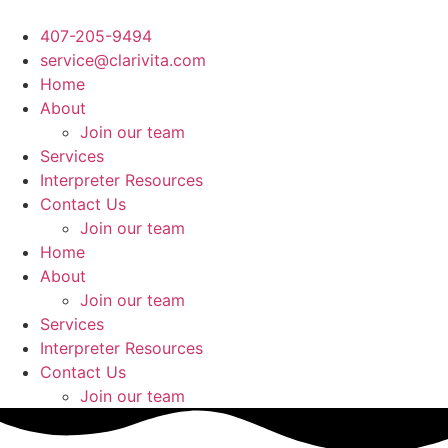
Ir
al
407-205-9494
contenido
service@clarivita.com
Home
About
Join our team​
Services
Interpreter Resources
Contact Us
Join our team​
Home
About
Join our team​
Services
Interpreter Resources
Contact Us
Join our team​