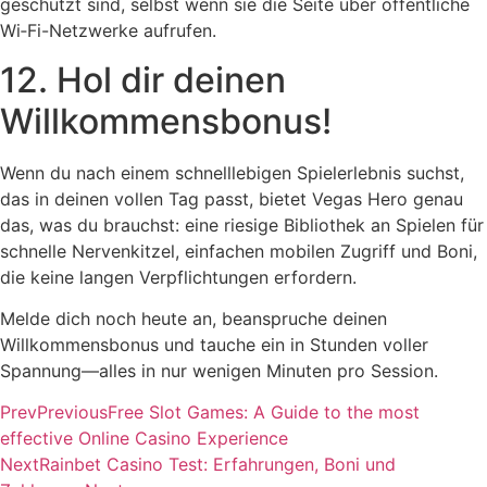
geschützt sind, selbst wenn sie die Seite über öffentliche
Wi‑Fi-Netzwerke aufrufen.
12. Hol dir deinen
Willkommensbonus!
Wenn du nach einem schnelllebigen Spielerlebnis suchst,
das in deinen vollen Tag passt, bietet Vegas Hero genau
das, was du brauchst: eine riesige Bibliothek an Spielen für
schnelle Nervenkitzel, einfachen mobilen Zugriff und Boni,
die keine langen Verpflichtungen erfordern.
Melde dich noch heute an, beanspruche deinen
Willkommensbonus und tauche ein in Stunden voller
Spannung—alles in nur wenigen Minuten pro Session.
Prev
Previous
Free Slot Games: A Guide to the most
effective Online Casino Experience
Next
Rainbet Casino Test: Erfahrungen, Boni und