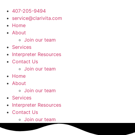
Ir
al
407-205-9494
contenido
service@clarivita.com
Home
About
Join our team​
Services
Interpreter Resources
Contact Us
Join our team​
Home
About
Join our team​
Services
Interpreter Resources
Contact Us
Join our team​