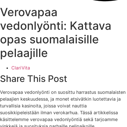
Verovapaa
vedonlyönti: Kattava
opas suomalaisille
pelaajille
ClariVita
Share This Post
Verovapaa vedonlyönti on suosittu harrastus suomalaisten
pelaajien keskuudessa, ja monet etsivätkin luotettavia ja
turvallisia kasinoita, joissa voivat nauttia
suosikkipeleistään ilman verokarhua. Tässä artikkelissa
käsittelemme verovapaa vedonlyöntiä sekä tarjoamme
vinkkejä ja suosituksia parhaille pelipaikoille.