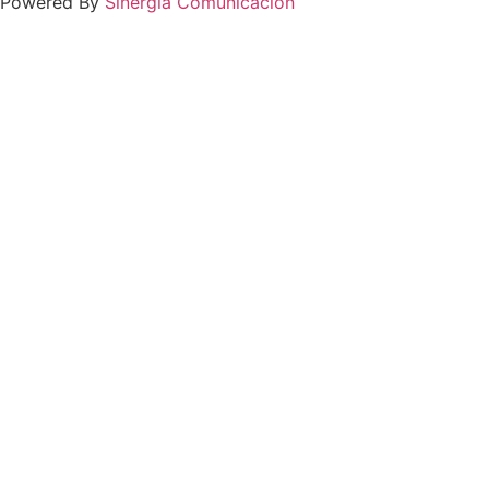
Powered By
Sinergia Comunicación