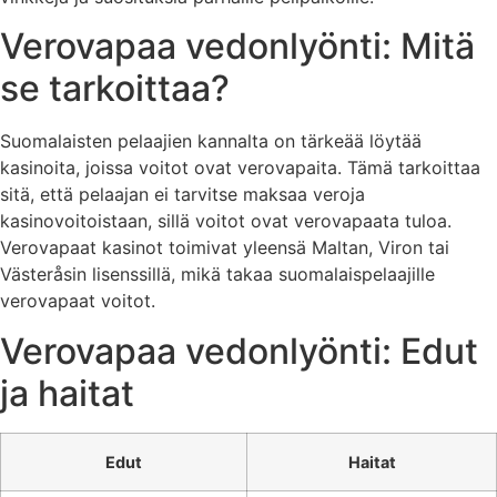
Verovapaa vedonlyönti: Mitä
se tarkoittaa?
Suomalaisten pelaajien kannalta on tärkeää löytää
kasinoita, joissa voitot ovat verovapaita. Tämä tarkoittaa
sitä, että pelaajan ei tarvitse maksaa veroja
kasinovoitoistaan, sillä voitot ovat verovapaata tuloa.
Verovapaat kasinot toimivat yleensä Maltan, Viron tai
Västeråsin lisenssillä, mikä takaa suomalaispelaajille
verovapaat voitot.
Verovapaa vedonlyönti: Edut
ja haitat
Edut
Haitat