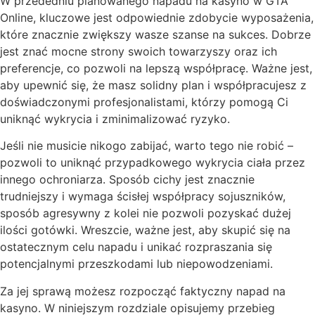
W przededniu planowanego napadu na kasyno w GTA
Online, kluczowe jest odpowiednie zdobycie wyposażenia,
które znacznie zwiększy wasze szanse na sukces. Dobrze
jest znać mocne strony swoich towarzyszy oraz ich
preferencje, co pozwoli na lepszą współpracę. Ważne jest,
aby upewnić się, że masz solidny plan i współpracujesz z
doświadczonymi profesjonalistami, którzy pomogą Ci
uniknąć wykrycia i zminimalizować ryzyko.
Jeśli nie musicie nikogo zabijać, warto tego nie robić –
pozwoli to uniknąć przypadkowego wykrycia ciała przez
innego ochroniarza. Sposób cichy jest znacznie
trudniejszy i wymaga ścisłej współpracy sojuszników,
sposób agresywny z kolei nie pozwoli pozyskać dużej
ilości gotówki. Wreszcie, ważne jest, aby skupić się na
ostatecznym celu napadu i unikać rozpraszania się
potencjalnymi przeszkodami lub niepowodzeniami.
Za jej sprawą możesz rozpocząć faktyczny napad na
kasyno. W niniejszym rozdziale opisujemy przebieg