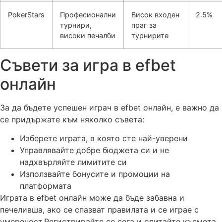
PokerStars
Професионални
Висок входен
2.5%
турнири,
праг за
високи печалби
турнирите
Съвети за игра в efbet
онлайн
За да бъдете успешен играч в efbet онлайн, е важно да
се придържате към няколко съвета:
Изберете играта, в която сте най-уверени
Управлявайте добре бюджета си и не
надхвърляйте лимитите си
Използвайте бонусите и промоции на
платформата
Играта в efbet онлайн може да бъде забавна и
печеливша, ако се спазват правилата и се играе с
умереност.Регистрирайте се сега и опитайте късмета