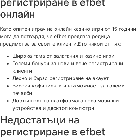
регистриране в efbet
онлайн
Като опитен играч на онлайн казино игри от 15 години,
мога да потвърдя, че efbet предлага редица
предимства за своите клиенти.Ето някои от тях:
Широка гама от залагания и казино игри
Големи бонуси за нови и вече регистрирани
клиенти
Лесно и бързо регистриране на акаунт
Високи кофициенти и възможност за големи
печалби
Достъпност на платформата през мобилни
устройства и десктоп компютри
Недостатъци на
регистриране в efbet