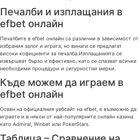
Печалби и изплащания в
efbet онлайн
Печалбите в efbet онлайн са различни в зависимост от
избрания залог и играта, но винаги се предлагат
високи кофициенти за печалба.Изплащанията се
извършват бързо и ефективно, като се спазват всички
необходими процедури и сигурностни мерки.
Къде можем да играем в
efbet онлайн
Освен на официалния уебсайт на efbet, е възможно да
играете и в някои от най-популярните онлайн казина
като Admiral, Winbet или PokerStars.
Таблица – Сравнение на