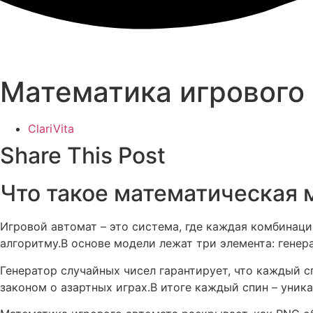
Математика игрового
ClariVita
Share This Post
Что такое математическая 
Игровой автомат – это система, где каждая комбинац
алгоритму.В основе модели лежат три элемента: генера
Генератор случайных чисел гарантирует, что каждый 
законом о азартных играх.В итоге каждый спин – уник