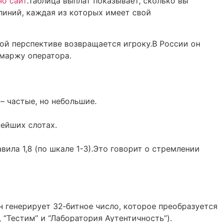
но сайт
.Таблица выплат показывает, сколько вы
линий, каждая из которых имеет свой
ной перспективе возвращается игроку.В России он
 маржу оператора.
– частые, но небольшие.
нейших слотах.
ила 1,8 (по шкале 1-3).Это говорит о стремлении
генерирует 32‑битное число, которое преобразуется
“Тестим” и “Лаборатория Аутентичность”).