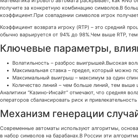
Математика игрового автомата раскрывает, как RNG о
получите за конкретную комбинацию символов.В боль
коэффициент.При совпадении символов игрок получает
Коэффициент возврата игроку (RTP) – это средний про
обычно варьируется от 94% до 98%.Чем выше RTP, тем 
Ключевые параметры, влия
Волатильность – разброс выигрышей.Высокая вола
Максимальная ставка – предел, который можно пос
Максимальный выигрыш – максимум за один спин.В
Количество линий – чем больше линий, тем выше 
Аналитики “Казино‑Инсайт” отмечают, что средняя вола
операторов сбалансировать риск и привлекательность 
Механизм генерации случа
Современные автоматы используют алгоритмы, основан
в набор символов на барабанах.В России эти алгоритм