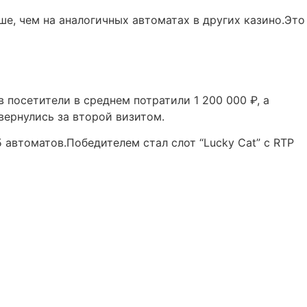
ше, чем на аналогичных автоматах в других казино.Это
посетители в среднем потратили 1 200 000 ₽, а
вернулись за второй визитом.
 автоматов.Победителем стал слот “Lucky Cat” с RTP