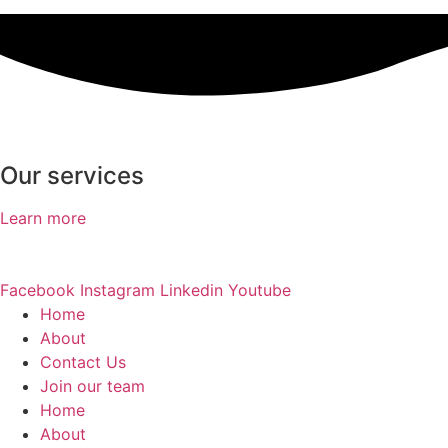
Our services
Learn more
Facebook
Instagram
Linkedin
Youtube
Home
About
Contact Us
Join our team​
Home
About