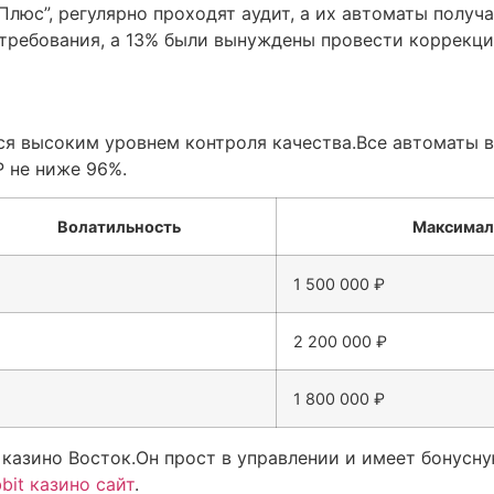
‑Плюс”, регулярно проходят аудит, а их автоматы полу
требования, а 13% были вынуждены провести коррекци
тся высоким уровнем контроля качества.Все автоматы 
P не ниже 96%.
Волатильность
Максимал
1 500 000 ₽
2 200 000 ₽
1 800 000 ₽
 в казино Восток.Он прост в управлении и имеет бонус
bbit казино сайт
.