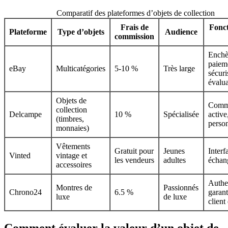
Comparatif des plateformes d’objets de collection
Frais de
Fonct
Plateforme
Type d’objets
Audience
commission
Enchè
paiem
eBay
Multicatégories
5-10 %
Très large
sécuri
évalua
Objets de
Comm
collection
Delcampe
10 %
Spécialisée
active
(timbres,
person
monnaies)
Vêtements
Gratuit pour
Jeunes
Interf
Vinted
vintage et
les vendeurs
adultes
échang
accessoires
Authen
Montres de
Passionnés
Chrono24
6.5 %
garant
luxe
de luxe
client