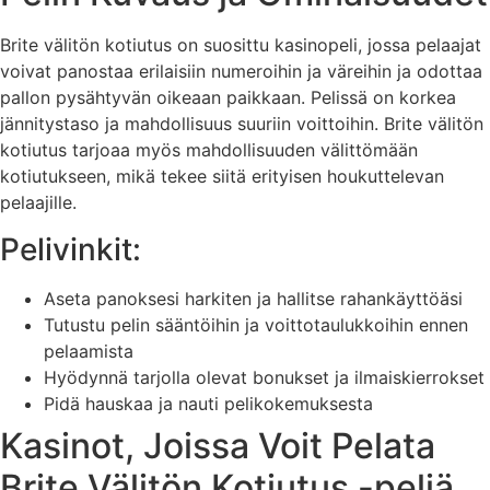
Brite välitön kotiutus on suosittu kasinopeli, jossa pelaajat
voivat panostaa erilaisiin numeroihin ja väreihin ja odottaa
pallon pysähtyvän oikeaan paikkaan. Pelissä on korkea
jännitystaso ja mahdollisuus suuriin voittoihin. Brite välitön
kotiutus tarjoaa myös mahdollisuuden välittömään
kotiutukseen, mikä tekee siitä erityisen houkuttelevan
pelaajille.
Pelivinkit:
Aseta panoksesi harkiten ja hallitse rahankäyttöäsi
Tutustu pelin sääntöihin ja voittotaulukkoihin ennen
pelaamista
Hyödynnä tarjolla olevat bonukset ja ilmaiskierrokset
Pidä hauskaa ja nauti pelikokemuksesta
Kasinot, Joissa Voit Pelata
Brite Välitön Kotiutus -peliä