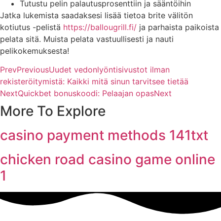
Tutustu pelin palautusprosenttiin ja sääntöihin
Jatka lukemista saadaksesi lisää tietoa brite välitön
kotiutus -pelistä
https://ballougrill.fi/
ja parhaista paikoista
pelata sitä. Muista pelata vastuullisesti ja nauti
pelikokemuksesta!
Prev
Previous
Uudet vedonlyöntisivustot ilman
rekisteröitymistä: Kaikki mitä sinun tarvitsee tietää
Next
Quickbet bonuskoodi: Pelaajan opas
Next
More To Explore
casino payment methods 141txt
chicken road casino game online
1