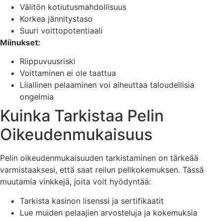
Välitön kotiutusmahdollisuus
Korkea jännitystaso
Suuri voittopotentiaali
Miinukset:
Riippuvuusriski
Voittaminen ei ole taattua
Liiallinen pelaaminen voi aiheuttaa taloudellisia
ongelmia
Kuinka Tarkistaa Pelin
Oikeudenmukaisuus
Pelin oikeudenmukaisuuden tarkistaminen on tärkeää
varmistaaksesi, että saat reilun pelikokemuksen. Tässä
muutamia vinkkejä, joita voit hyödyntää:
Tarkista kasinon lisenssi ja sertifikaatit
Lue muiden pelaajien arvosteluja ja kokemuksia