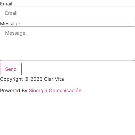
Email
Message
Send
Copyright © 2026 ClariVita
Powered By
Sinergia Comunicación