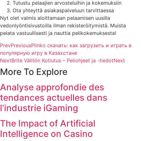
Tutustu pelaajien arvosteluihin ja kokemuksiin
Ota yhteyttä asiakaspalveluun tarvittaessa
Nyt olet valmis aloittamaan pelaamisen uusilla
vedonlyöntisivustoilla ilman rekisteröitymistä. Muista
pelata vastuullisesti ja nauttia pelikokemuksesta!
Prev
Previous
Plinko скачать: как загрузить и играть в
популярную игру в Казахстане
Next
Brite Välitön Kotiutus – Peliohjeet ja -tiedot
Next
More To Explore
Analyse approfondie des
tendances actuelles dans
l’industrie iGaming
The Impact of Artificial
Intelligence on Casino