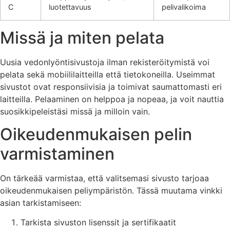
C
luotettavuus
pelivalikoima
Missä ja miten pelata
Uusia vedonlyöntisivustoja ilman rekisteröitymistä voi
pelata sekä mobiililaitteilla että tietokoneilla. Useimmat
sivustot ovat responsiivisia ja toimivat saumattomasti eri
laitteilla. Pelaaminen on helppoa ja nopeaa, ja voit nauttia
suosikkipeleistäsi missä ja milloin vain.
Oikeudenmukaisen pelin
varmistaminen
On tärkeää varmistaa, että valitsemasi sivusto tarjoaa
oikeudenmukaisen peliympäristön. Tässä muutama vinkki
asian tarkistamiseen:
Tarkista sivuston lisenssit ja sertifikaatit