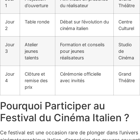
1
d’ouverture
du réalisateur
Théâtre
Jour
Table ronde
Débat sur l’évolution du
Centre
2
cinéma italien
Culturel
Jour
Atelier
Formation et conseils
Studio
3
jeunes
pour jeunes
de
talents
réalisateurs
Cinéma
Jour
Clôture et
Cérémonie officielle
Grand
4
remise des
avec invités
Théâtre
prix
Pourquoi Participer au
Festival du Cinéma Italien ?
Ce festival est une occasion rare de plonger dans l’univers
cinématographique italien, d’apprécier des œuvres souvent