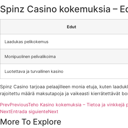
Spinz Casino kokemuksia – Ed
Edut
Laadukas pelikokemus
Monipuolinen pelivalikoima
Luotettava ja turvallinen kasino
Spinz Casino tarjoaa pelaajilleen monia etuja, kuten laaduk
rajoitettu määrä maksutapoja ja vaikeasti kierrätettävät b
Prev
Previous
Teho Kasino kokemuksia – Tietoa ja vinkkejä p
Next
Entrada siguiente
Next
More To Explore