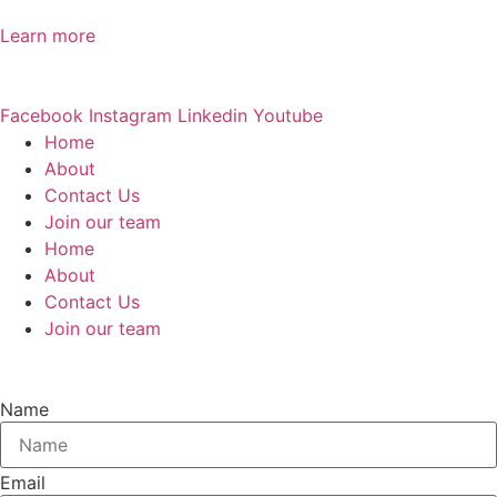
Learn more
Facebook
Instagram
Linkedin
Youtube
Home
About
Contact Us
Join our team​
Home
About
Contact Us
Join our team​
Name
Email