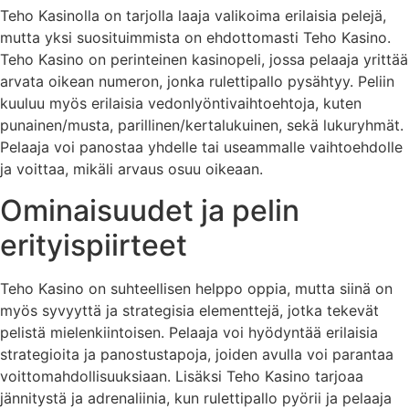
Teho Kasinolla on tarjolla laaja valikoima erilaisia pelejä,
mutta yksi suosituimmista on ehdottomasti Teho Kasino.
Teho Kasino on perinteinen kasinopeli, jossa pelaaja yrittää
arvata oikean numeron, jonka rulettipallo pysähtyy. Peliin
kuuluu myös erilaisia vedonlyöntivaihtoehtoja, kuten
punainen/musta, parillinen/kertalukuinen, sekä lukuryhmät.
Pelaaja voi panostaa yhdelle tai useammalle vaihtoehdolle
ja voittaa, mikäli arvaus osuu oikeaan.
Ominaisuudet ja pelin
erityispiirteet
Teho Kasino on suhteellisen helppo oppia, mutta siinä on
myös syvyyttä ja strategisia elementtejä, jotka tekevät
pelistä mielenkiintoisen. Pelaaja voi hyödyntää erilaisia
strategioita ja panostustapoja, joiden avulla voi parantaa
voittomahdollisuuksiaan. Lisäksi Teho Kasino tarjoaa
jännitystä ja adrenaliinia, kun rulettipallo pyörii ja pelaaja